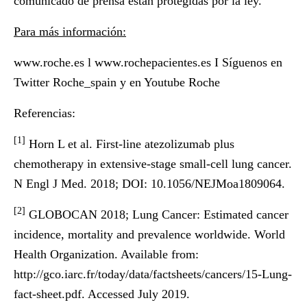
comunicado de prensa están protegidas por la ley.
Para más información:
www.roche.es
l
www.rochepacientes.es
I Síguenos en
Twitter
Roche_spain
y en Youtube Roche
Referencias:
[1]
Horn L et al. First-line atezolizumab plus
chemotherapy in extensive-stage small-cell lung cancer.
N Engl J Med. 2018; DOI: 10.1056/NEJMoa1809064.
[2]
GLOBOCAN 2018; Lung Cancer: Estimated cancer
incidence, mortality and prevalence worldwide. World
Health Organization. Available from:
http://gco.iarc.fr/today/data/factsheets/cancers/15-Lung-
fact-sheet.pdf
. Accessed July 2019
.