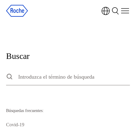
Buscar
Buscar
Type to search the site, press escape to clear
Búsquedas frecuentes:
Covid-19