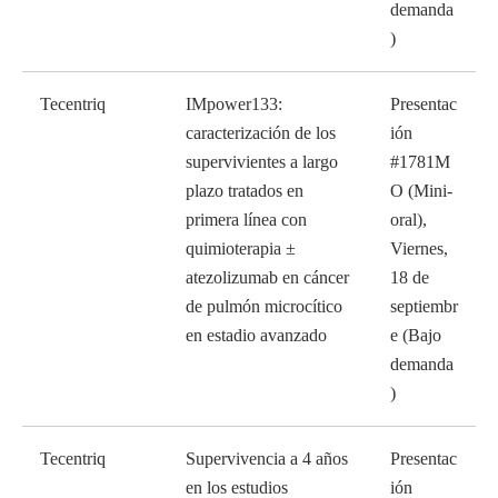
demanda
)
Tecentriq
IMpower133:
Presentac
caracterización de los
ión
supervivientes a largo
#1781M
plazo tratados en
O (Mini-
primera línea con
oral),
quimioterapia ±
Viernes,
atezolizumab en cáncer
18 de
de pulmón microcítico
septiembr
en estadio avanzado
e (Bajo
demanda
)
Tecentriq
Supervivencia a 4 años
Presentac
en los estudios
ión