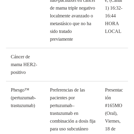
nab-paclitaxel en cáncer
e, (Canal
de mama triple negativo
1) 16:32-
localmente avanzado o
16:44
metastásico que no ha
HORA
sido tratado
LOCAL
previamente
Cáncer de
mama HER2-
positivo
Phesgo™
Preferencias de las
Presentac
(pertuzumab-
pacientes por
ión
trastuzumab)
pertuzumab–
#165MO
trastuzumab en
(Oral),
combinación a dosis fija
Viernes,
para uso subcutáneo
18 de