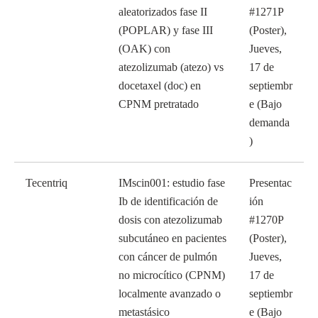
aleatorizados fase II
#1271P
(POPLAR) y fase III
(Poster),
(OAK) con
Jueves,
atezolizumab (atezo) vs
17 de
docetaxel (doc) en
septiembr
CPNM pretratado
e (Bajo
demanda
)
Tecentriq
IMscin001: estudio fase
Presentac
Ib de identificación de
ión
dosis con atezolizumab
#1270P
subcutáneo en pacientes
(Poster),
con cáncer de pulmón
Jueves,
no microcítico (CPNM)
17 de
localmente avanzado o
septiembr
metastásico
e (Bajo