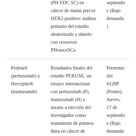
(PH FDC SC) en
septiembr
cáncer de mama precoz
e (Bajo
HER2-positivo: análisis
demanda
primario del estudio
)
aleatorizado y abierto
con crossover
PHranceSCa
Perjeta®
Resultados finales del
Presentac
(pertuzumab) y
estudio PERUSE, un
ión
Herceptin®
ensayo internacional
#228P
(trastuzumab)
con pertuzumab (P),
(Poster),
trastuzumab (H) y
Jueves,
taxano a elección del
17 de
investigador como
septiembr
tratamiento de primera
e (Bajo
línea en cáncer de
demanda