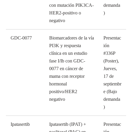
con mutación PIK3CA-
demanda
HER2-positivo o
)
negativo
GDC-0077
Biomarcadores de la vía
Presentac
PI3K y respuesta
ión
clínica en un estudio
#336P
fase I/Ib con GDC-
(Poster),
0077 en cáncer de
Jueves,
mama con receptor
17 de
hormonal
septiembr
positivo/HER2
e (Bajo
negativo
demanda
)
Ipatasertib
Ipatasertib (IPAT) +
Presentac
paclitaxel (PAC) en
ión