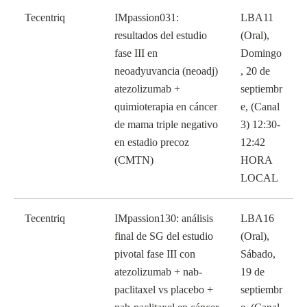
Tecentriq
IMpassion031:
LBA11
resultados del estudio
(Oral),
fase III en
Domingo
neoadyuvancia (neoadj)
, 20 de
atezolizumab +
septiembr
quimioterapia en cáncer
e, (Canal
de mama triple negativo
3) 12:30-
en estadio precoz
12:42
(CMTN)
HORA
LOCAL
Tecentriq
IMpassion130: análisis
LBA16
final de SG del estudio
(Oral),
pivotal fase III con
Sábado,
atezolizumab + nab-
19 de
paclitaxel vs placebo +
septiembr