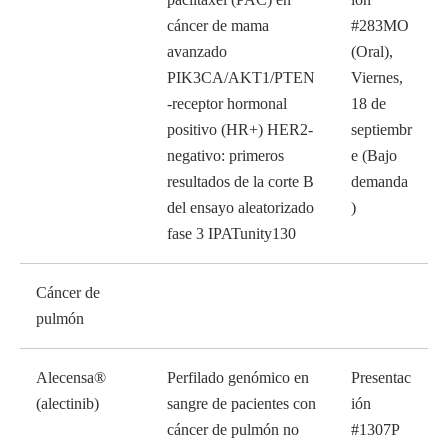
cáncer de mama
#283MO
avanzado
(Oral),
PIK3CA/AKT1/PTEN
Viernes,
-receptor hormonal
18 de
positivo (HR+) HER2-
septiembr
negativo: primeros
e (Bajo
resultados de la corte B
demanda
del ensayo aleatorizado
)
fase 3 IPATunity130
Cáncer de
pulmón
Alecensa®
Perfilado genómico en
Presentac
(alectinib)
sangre de pacientes con
ión
cáncer de pulmón no
#1307P