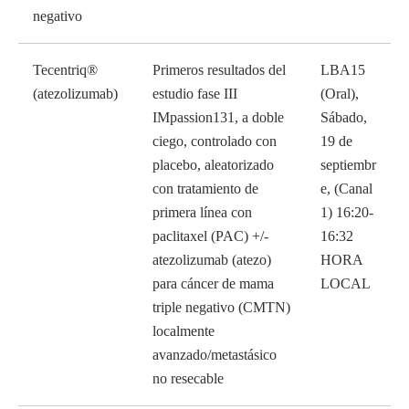
negativo
Tecentriq®
Primeros resultados del
LBA15
(atezolizumab)
estudio fase III
(Oral),
IMpassion131, a doble
Sábado,
ciego, controlado con
19 de
placebo, aleatorizado
septiembr
con tratamiento de
e, (Canal
primera línea con
1) 16:20-
paclitaxel (PAC) +/-
16:32
atezolizumab (atezo)
HORA
para cáncer de mama
LOCAL
triple negativo (CMTN)
localmente
avanzado/metastásico
no resecable