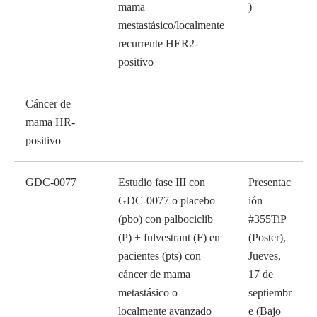
mama
)
mestastásico/localmente
recurrente HER2-
positivo
Cáncer de
mama HR-
positivo
GDC-0077
Estudio fase III con
Presentac
GDC-0077 o placebo
ión
(pbo) con palbociclib
#355TiP
(P) + fulvestrant (F) en
(Poster),
pacientes (pts) con
Jueves,
cáncer de mama
17 de
metastásico o
septiembr
localmente avanzado
e (Bajo