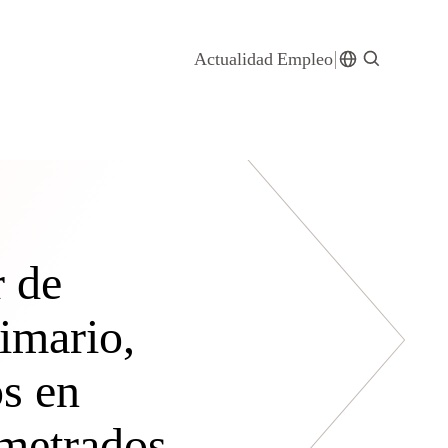
Actualidad
Empleo
 de
imario,
os en
ometrados