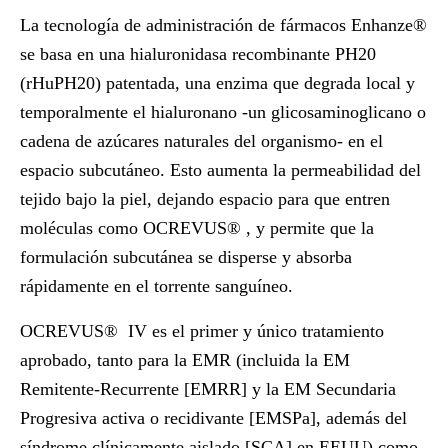
La tecnología de administración de fármacos Enhanze®
se basa en una hialuronidasa recombinante PH20
(rHuPH20) patentada, una enzima que degrada local y
temporalmente el hialuronano -un glicosaminoglicano o
cadena de azúcares naturales del organismo- en el
espacio subcutáneo. Esto aumenta la permeabilidad del
tejido bajo la piel, dejando espacio para que entren
moléculas como OCREVUS
®
, y permite que la
formulación subcutánea se disperse y absorba
rápidamente en el torrente sanguíneo.
OCREVUS
®
IV es el primer y único tratamiento
aprobado, tanto para la EMR (incluida la EM
Remitente-Recurrente [EMRR] y la EM Secundaria
Progresiva activa o recidivante [EMSPa], además del
síndrome clínicamente aislado [SCA] en EEUU) como