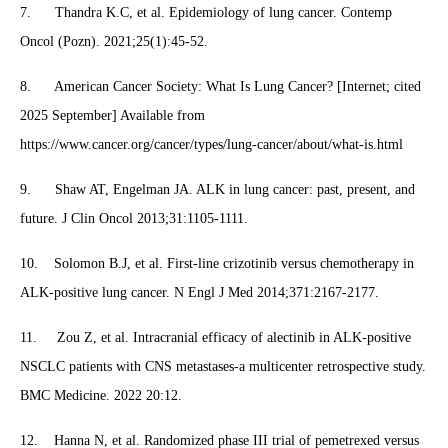
7. Thandra K.C, et al. Epidemiology of lung cancer. Contemp
Oncol (Pozn). 2021;25(1):45-52.
8. American Cancer Society: What Is Lung Cancer? [Internet; cited
2025 September] Available from
https://www.cancer.org/cancer/types/lung-cancer/about/what-is.html
9. Shaw AT, Engelman JA. ALK in lung cancer: past, present, and
future. J Clin Oncol 2013;31:1105-1111.
10. Solomon B.J, et al. First-line crizotinib versus chemotherapy in
ALK-positive lung cancer. N Engl J Med 2014;371:2167-2177.
11. Zou Z, et al. Intracranial efficacy of alectinib in ALK-positive
NSCLC patients with CNS metastases-a multicenter retrospective study.
BMC Medicine. 2022 20:12.
12. Hanna N, et al. Randomized phase III trial of pemetrexed versus