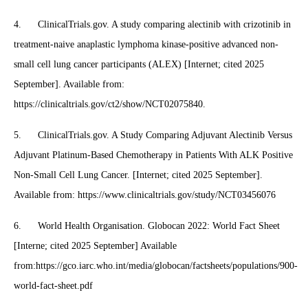
4. ClinicalTrials.gov. A study comparing alectinib with crizotinib in
treatment-naive anaplastic lymphoma kinase-positive advanced non-
small cell lung cancer participants (ALEX) [Internet; cited 2025
September]. Available from:
https://clinicaltrials.gov/ct2/show/NCT02075840
.
5. ClinicalTrials.gov. A Study Comparing Adjuvant Alectinib Versus
Adjuvant Platinum-Based Chemotherapy in Patients With ALK Positive
Non-Small Cell Lung Cancer. [Internet; cited 2025 September].
Available from:
https://www.clinicaltrials.gov/study/NCT03456076
6. World Health Organisation. Globocan 2022: World Fact Sheet
[Interne; cited 2025 September] Available
from:
https://gco.iarc.who.int/media/globocan/factsheets/populations/900-
world-fact-sheet.pdf