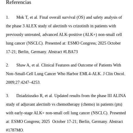
Referencias
1. Mok T, et al. Final overall survival (OS) and safety analysis of
the phase 3 ALEX study of alectinib vs crizotinib in patients with
previously untreated, advanced ALK-positive (ALK+) non-small cell
lung cancer (NSCLC). Presented at: ESMO Congress; 2025 October
17-21; Berlin, Germany. Abstract #LBA73
2. Shaw A, et al. Clinical Features and Outcome of Patients With
Non–Small-Cell Lung Cancer Who Harbor EML4-ALK. J Clin Oncol.
2009;27:4247–4253.
3. Dziadziuszko R, et al. Updated results from the phase III ALINA
study of adjuvant alectinib vs chemotherapy (chemo) in patients (pts)
with early-stage ALK+ non-small cell lung cancer (NSCLC). Presented
at: ESMO Congress; 2025 October 17-21; Berlin, Germany. Abstract
#1787MO.