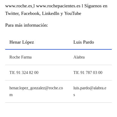
www.roche.es
l
www.rochepacientes.es
l Síguenos en
Twitter
,
Facebook
,
LinkedIn
y
YouTube
Para más información:
Henar López
Luis Pardo
Roche Farma
Alabra
Tlf. 91 324 82 00
Tlf. 91 787 03 00
henar.lopez_gonzalez@roche.co
luis.pardo@alabra.e
m
s