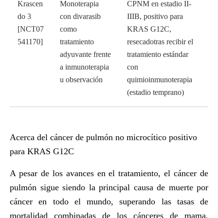
Krascen
Monoterapia
CPNM en estadio II-
do 3
con divarasib
IIIB, positivo para
[NCT07
como
KRAS G12C,
541170]
tratamiento
resecadotras recibir el
adyuvante frente
tratamiento estándar
a inmunoterapia
con
u observación
quimioinmunoterapia
(estadio temprano)
Acerca del cáncer de pulmón no microcítico positivo
para KRAS G12C
A pesar de los avances en el tratamiento, el cáncer de
pulmón sigue siendo la principal causa de muerte por
cáncer en todo el mundo, superando las tasas de
mortalidad combinadas de los cánceres de mama,