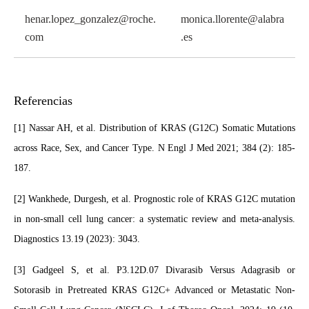
henar.lopez_gonzalez@roche.
monica.llorente@alabra
com
.es
Referencias
[1] Nassar AH, et al. Distribution of KRAS (G12C) Somatic Mutations
across Race, Sex, and Cancer Type. N Engl J Med 2021; 384 (2): 185-
187.
[2] Wankhede, Durgesh, et al. Prognostic role of KRAS G12C mutation
in non-small cell lung cancer: a systematic review and meta-analysis.
Diagnostics 13.19 (2023): 3043.
[3] Gadgeel S, et al. P3.12D.07 Divarasib Versus Adagrasib or
Sotorasib in Pretreated KRAS G12C+ Advanced or Metastatic Non-