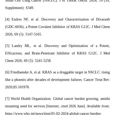
Small Cell Lung Cancer (NSCLC). J of Thorac Oncol. 2024; 19 (10,
Supplement): S349.
[4] Endres NF, et al. Discovery and Characterization of Divarasib
(GDC-6036), a Potent Covalent Inhibitor of KRAS G12C. J Med Chem
2026; 69 (5): 5147-5165.
[5] Landry ML, et al. Discovery and Optimization of a Potent,
Efficacious, and Brain-Penetrant Inhibitor of KRAS G12C. J Med
Chem 2026; 69 (5): 5241-5258.
[6] Friedlaender A, et al. KRAS as a druggable target in NSCLC: rising
like a phoenix after decades of development failures. Cancer Treat Rev.
2020;85:101978.
[7] World Health Organization. Global cancer burden growing, amidst
mounting need for services [Internet; cited 2026 June]. Available from:
https://www.who.int/news/item/01-02-2024-global-cancer-burden-