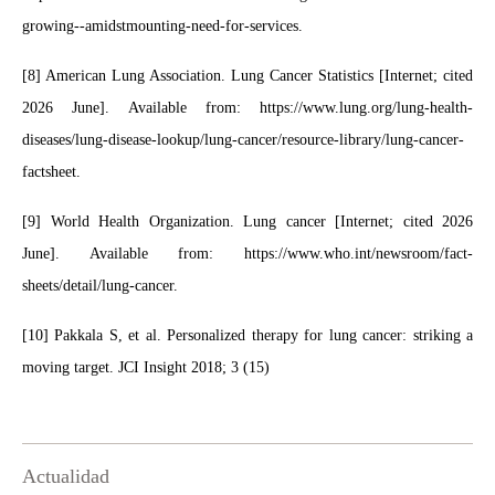
growing--amidstmounting-need-for-services
.
[8] American Lung Association. Lung Cancer Statistics [Internet; cited
2026 June]. Available from: https://www.lung.org/lung-health-
diseases/lung-disease-lookup/lung-cancer/resource-library/lung-cancer-
factsheet.
[9] World Health Organization. Lung cancer [Internet; cited 2026
June]. Available from:
https://www.who.int/newsroom/fact-
sheets/detail/lung-cancer
.
[10] Pakkala S, et al. Personalized therapy for lung cancer: striking a
moving target. JCI Insight 2018; 3 (15)
Actualidad