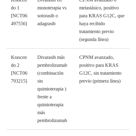
do 1
monoterapia vs
metastásico, positivo
[NCT06
sotorasib o
para KRAS G12C, que
497556]
adagrasib
haya recibido
tratamiento previo
(segunda línea)
Krascen
Divarasib más
CPNM avanzado,
do 2
pembrolizumab
positivo para KRAS
[NCT06
(combinación
G12C, sin tratamiento
793215]
sin
previo (primera línea)
quimioterapia )
frente a
quimioterapia
más
pembrolizumab