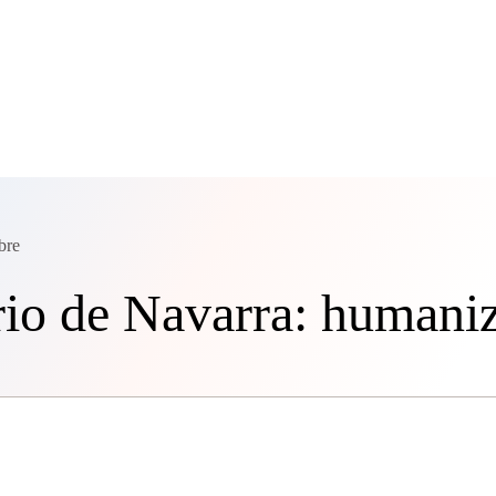
bre
rio de Navarra: humani