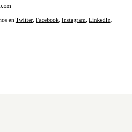
e.com
nos en
Twitter
,
Facebook
,
Instagram
,
LinkedIn
,