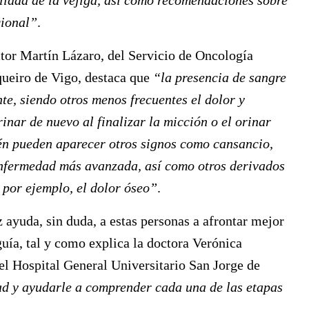
lidad de la vejiga, así como recomendaciones sobre
cional”
.
ctor
Martín Lázaro
, del Servicio de Oncología
queiro de Vigo, destaca que
“la presencia de sangre
te, siendo otros menos frecuentes el dolor y
rinar de nuevo al finalizar la micción o el orinar
én pueden aparecer otros signos como cansancio,
enfermedad más avanzada, así como otros derivados
 por ejemplo, el dolor óseo”
.
 ayuda, sin duda, a estas personas a afrontar mejor
guía, tal y como explica la doctora
Verónica
el Hospital General Universitario San Jorge de
ad y ayudarle a comprender cada una de las etapas