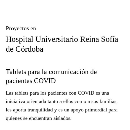
Proyectos en
Hospital Universitario Reina Sofía
de Córdoba
Tablets para la comunicación de
Re
pacientes COVID
u
Las
tablets para los pacientes con COVID
es una
De
iniciativa orientada tanto a ellos como a sus familias,
qu
les aporta tranquilidad y es un
apoyo primordial
para
út
quienes se encuentran aislados.
ob
na