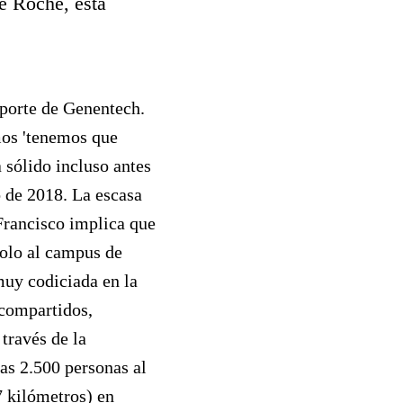
e Roche, está
sporte de Genentech.
imos 'tenemos que
 sólido incluso antes
o de 2018. La escasa
 Francisco implica que
solo al campus de
muy codiciada en la
 compartidos,
través de la
as 2.500 personas al
7 kilómetros) en