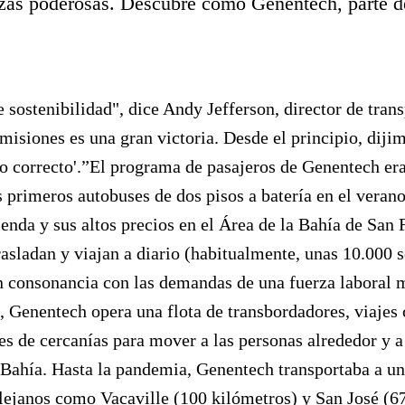
nzas poderosas. Descubre cómo Genentech, parte d
e sostenibilidad
", dice Andy Jefferson, director de tran
emisiones es una gran victoria. Desde el principio, dij
lo correcto'.”El programa de pasajeros de Genentech era
s primeros autobuses de dos pisos a batería en el veran
ienda y sus altos precios en el Área de la Bahía de San
asladan y viajan a diario (habitualmente, unas 10.000 
n consonancia con las demandas de una fuerza laboral 
, Genentech opera una flota de transbordadores, viajes
s de cercanías para mover a las personas alrededor y a 
 Bahía. Hasta la pandemia, Genentech transportaba a un
 lejanos como Vacaville (100 kilómetros) y San José (6