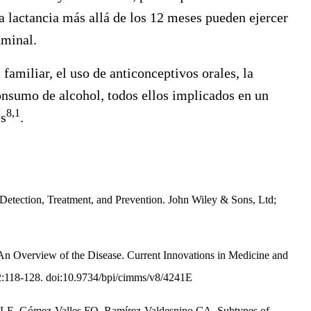
a lactancia más allá de los 12 meses pueden ejercer
uminal.
familiar, el uso de anticonceptivos orales, la
onsumo de alcohol, todos ellos implicados en un
8,1
es
.
Detection, Treatment, and Prevention. John Wiley & Sons, Ltd;
An Overview of the Disease. Current Innovations in Medicine and
2:118-128. doi:10.9734/bpi/cimms/v8/4241E
 LE, Gómez-Valles FO, Ramírez-Valdespino CA.
Subtypes of