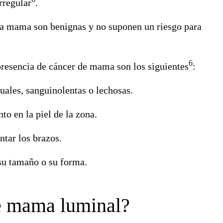
rregular
.
 la mama son benignas y no suponen un riesgo para
6
 presencia de cáncer de mama son los siguientes
:
suales
, sanguinolentas o lechosas.
nto
en la piel de la zona.
ntar los brazos.
 su tamaño o su forma.
e mama luminal?