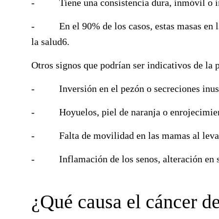
-
Tiene una
consistencia dura, inmóvil o i
-
En el 90% de los casos, estas masas en
la salud
6
.
Otros signos que podrían ser indicativos de la
-
Inversión en el pezón o secreciones inu
-
Hoyuelos, piel de naranja o enrojecimie
-
Falta de movilidad en las mamas
al leva
-
Inflamación de los senos
, alteración en
¿Qué causa el cáncer d