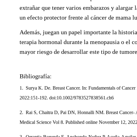
extrañar que tener varios embarazos y alargar l
un efecto protector frente al cáncer de mama l
Además, juegan un papel importante la historia 
terapia hormonal durante la menopausia o el c
mayor riesgo de desarrollar este tipo de tumor
Bibliografía:
1. Surya K. De. Breast Cancer. In: Fundamentals of Cancer 
2022:151-192. doi:10.1002/9783527838561.ch6
2. Rai S, Chaitra D, Pai DN, Honnalli NM. Breast Cancer- 
Medical Science Vol 8. Published online November 12, 202
3.
Orrantia-Borunda E, Anchondo-Nuñez P, Acuña-Aguilar