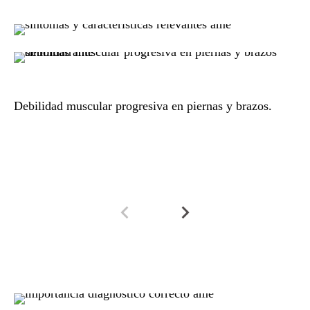
Debilidad muscular progresiva en piernas y brazos.
Di
de
ca
si