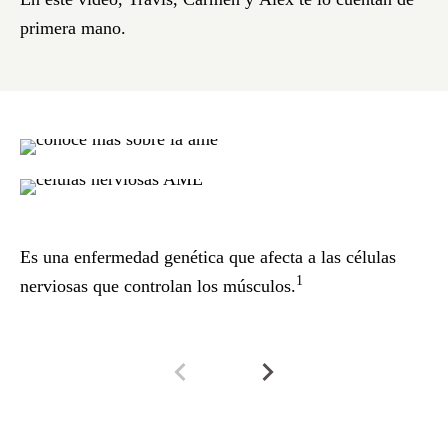
primera mano.
Es una enfermedad genética que
afecta a las células
Es
1
nerviosas que controlan los músculos.
pa