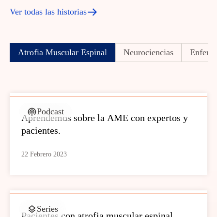
Ver todas las historias
Atrofia Muscular Espinal
Neurociencias
Enferme
Podcast
Aprendemos sobre la AME con expertos y
pacientes.
22 Febrero 2023
Series
Pacientes con atrofia muscular espinal