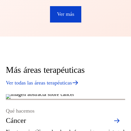
Ver más
Más áreas terapéuticas
Ver todas las áreas terapéuticas
Qué hacemos
Qu
Cáncer
H