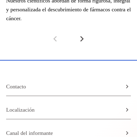
Nuestros científicos abordan de forma rigurosa, integral
La
y personalizada el descubrimiento de fármacos contra el
oc
cáncer.
Contacto
Localización
Canal del informante