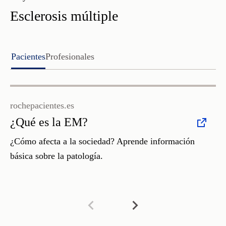
Esclerosis múltiple
Pacientes
Profesionales
rochepacientes.es
ro
¿Qué es la EM?
E
Es
¿Cómo afecta a la sociedad? Aprende información
básica sobre la patología.
Si
en