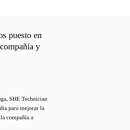
os puesto en
a compañía y
Transporte y logística
aga
, SHE Technician
Descubrimos nuestro centro d
día para mejorar la
logística no solo teniendo e
e la compañía a
medioambiental.