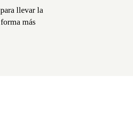
para llevar la
Trabajamos en hacer u
a forma más
todos nuestros proceso