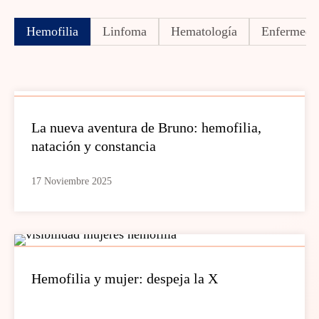
Hemofilia
Linfoma
Hematología
Enfermedad
La nueva aventura de Bruno: hemofilia,
natación y constancia
17 Noviembre 2025
Hemofilia y mujer: despeja la X