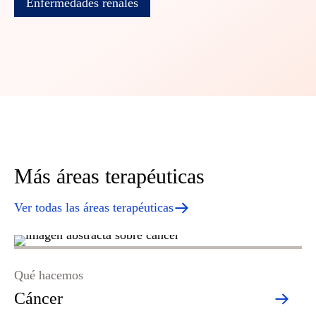
Enfermedades renales
Más áreas terapéuticas
Ver todas las áreas terapéuticas
Qué hacemos
Qu
Cáncer
N