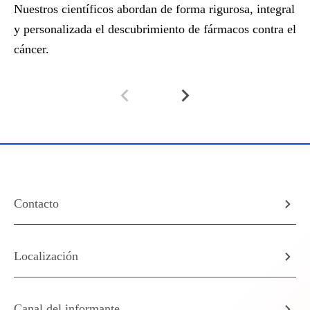
Nuestros científicos abordan de forma rigurosa, integral
La
y personalizada el descubrimiento de fármacos contra el
lo
cáncer.
ne
Contacto
Localización
Canal del informante