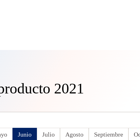
 producto 2021
yo
Junio
Julio
Agosto
Septiembre
Oc