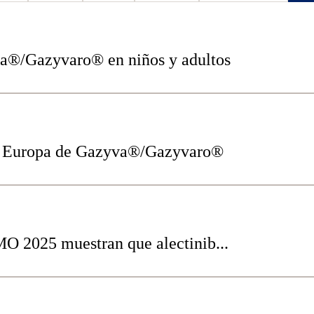
yva®/Gazyvaro® en niños y adultos
n Europa de Gazyva®/Gazyvaro®
O 2025 muestran que alectinib...